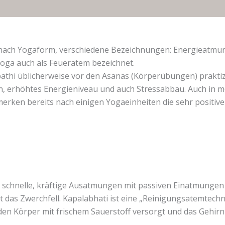
e nach Yogaform, verschiedene Bezeichnungen: Energieatmu
Yoga auch als Feueratem bezeichnet.
athi üblicherweise vor den Asanas (Körperübungen) praktizi
n, erhöhtes Energieniveau und auch Stressabbau. Auch in 
 merken bereits nach einigen Yogaeinheiten die sehr posit
der schnelle, kräftige Ausatmungen mit passiven Einatmung
t das Zwerchfell. Kapalabhati ist eine „Reinigungsatemtech
 den Körper mit frischem Sauerstoff versorgt und das Gehirn 