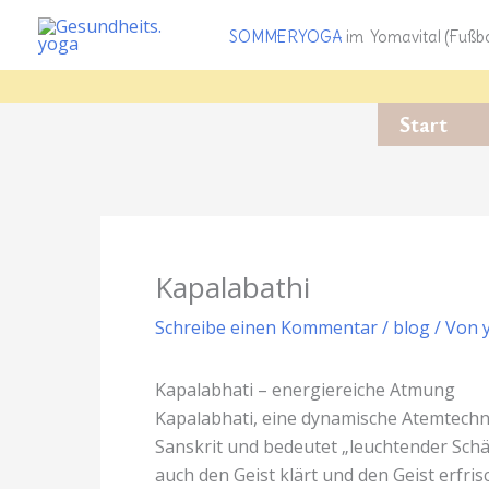
Zum
SOMMERYOGA
im Yomavital (Fußbo
Inhalt
springen
Start
Kapalabathi
Schreibe einen Kommentar
/
blog
/ Von
Kapalabhati – energiereiche Atmung
Kapalabhati, eine dynamische Atemtechni
Sanskrit und bedeutet „leuchtender Schä
auch den Geist klärt und den Geist erfris