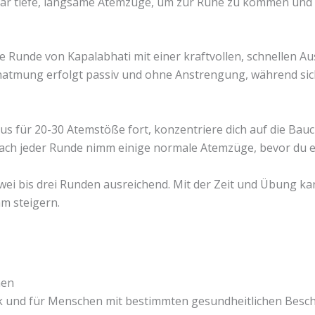
r tiefe, langsame Atemzüge, um zur Ruhe zu kommen und d
e Runde von Kapalabhati mit einer kraftvollen, schnellen A
inatmung erfolgt passiv und ohne Anstrengung, während sic
s für 20-30 Atemstöße fort, konzentriere dich auf die Ba
Nach jeder Runde nimm einige normale Atemzüge, bevor du e
wei bis drei Runden ausreichend. Mit der Zeit und Übung ka
m steigern.
nen
nik und für Menschen mit bestimmten gesundheitlichen Bes