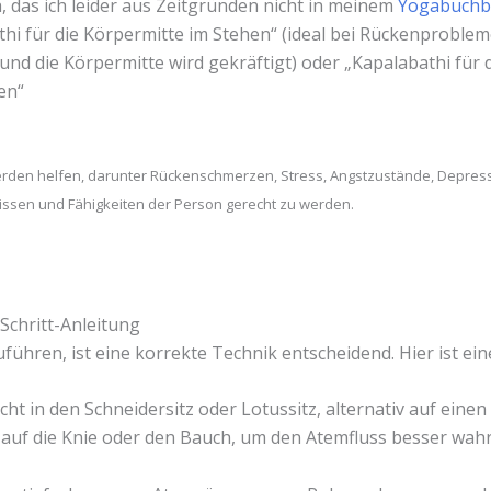
, das ich leider aus Zeitgründen nicht in meinem
Yogabuchb
athi für die Körpermitte im Stehen“ (ideal bei Rückenproblem
nd die Körpermitte wird gekräftigt) oder „Kapalabathi für 
en“
rden helfen, darunter Rückenschmerzen, Stress, Angstzustände, Depressi
issen und Fähigkeiten der Person gerecht zu werden.
-Schritt-Anleitung
führen, ist eine korrekte Technik entscheidend. Hier ist ein
cht in den Schneidersitz oder Lotussitz, alternativ auf einen 
e auf die Knie oder den Bauch, um den Atemfluss besser wa