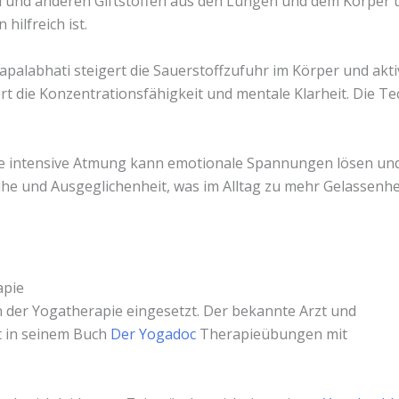
d und anderen Giftstoffen aus den Lungen und dem Körper 
hilfreich ist.
apalabhati steigert die Sauerstoffzufuhr im Körper und akt
t die Konzentrationsfähigkeit und mentale Klarheit. Die Tech
e intensive Atmung kann emotionale Spannungen lösen und
uhe und Ausgeglichenheit, was im Alltag zu mehr Gelassenhei
apie
in der Yogatherapie eingesetzt. Der bekannte Arzt und
t in seinem Buch
Der Yogadoc
Therapieübungen mit