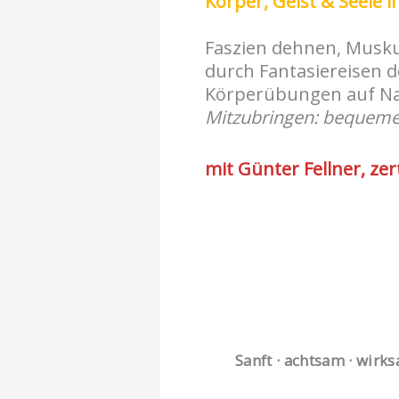
Körper, Geist & Seele 
Faszien dehnen, Musku
durch Fantasiereisen d
Körperübungen auf Nac
Mitzubringen: bequeme K
mit Günter Fellner, ze
Sanft · achtsam · wirk