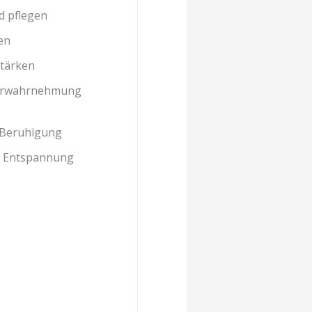
d pflegen
en
stärken
perwahrnehmung
Beruhigung
d Entspannung