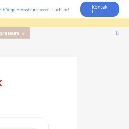
Kontak
rth Yoga Herbstkurs
bereits buchbar!
t
pressum
Such
k