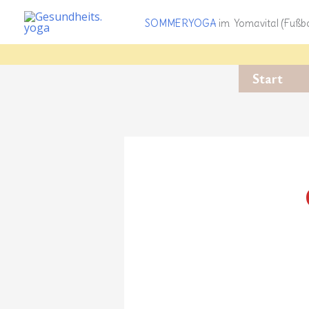
Zum
SOMMERYOGA
im Yomavital (Fußbo
Inhalt
springen
Start