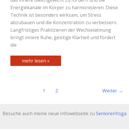
Energiekanäle im Körper zu harmonisieren. Diese
Technik ist besonders wirksam, um Stress
abzubauen und die Konzentration zu verbessern.
Langfristiges Praktizieren der Wechselatmung
bringt innere Ruhe, geistige Klarheit und fördert
die
Nadi
mehr lesen »
Shodana
–
die
Wechselatmung
1
2
Weiter
→
Besuche auch meine neue Infowebseite zu
SeniorenYoga