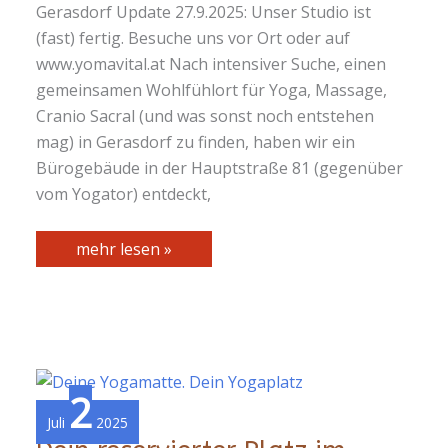
Gerasdorf Update 27.9.2025: Unser Studio ist
(fast) fertig. Besuche uns vor Ort oder auf
www.yomavital.at Nach intensiver Suche, einen
gemeinsamen Wohlfühlort für Yoga, Massage,
Cranio Sacral (und was sonst noch entstehen
mag) in Gerasdorf zu finden, haben wir ein
Bürogebäude in der Hauptstraße 81 (gegenüber
vom Yogator) entdeckt,
Neues
mehr lesen »
Yogastudio
2
Juli
2025