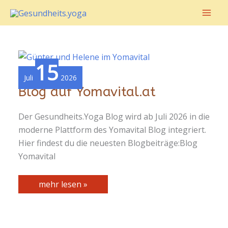
Zum
Inhalt
springen
15
Juli
2026
Blog auf Yomavital.at
Der Gesundheits.Yoga Blog wird ab Juli 2026 in die
moderne Plattform des Yomavital Blog integriert.
Hier findest du die neuesten Blogbeiträge:Blog
Yomavital
Blog
mehr lesen »
auf
Yomavital.at