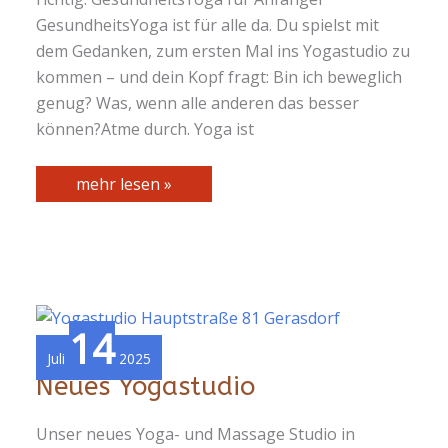
GesundheitsYoga ist für alle da. Du spielst mit
dem Gedanken, zum ersten Mal ins Yogastudio zu
kommen – und dein Kopf fragt: Bin ich beweglich
genug? Was, wenn alle anderen das besser
können?Atme durch. Yoga ist
Yoga
mehr lesen »
für
Anfänger
14
Juli
2025
Neues Yogastudio
Unser neues Yoga- und Massage Studio in