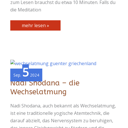
zum Lesen brauchst du etwa 10 Minuten. Falls du
die Meditation
Meditation
mehr lesen »
für
innere
Ruhe
5
Sep.
2024
Nadi Shodana – die
Wechselatmung
Nadi Shodana, auch bekannt als Wechselatmung,
ist eine traditionelle yogische Atemtechnik, die
darauf abzielt, das Nervensystem zu beruhigen,
das innere Gleichgewicht zu fördern und die