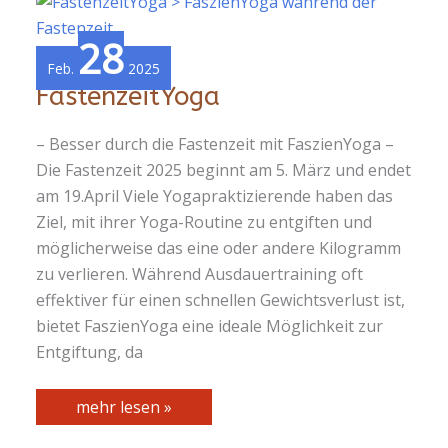
28
Feb.
2025
FastenzeitYoga
– Besser durch die Fastenzeit mit FaszienYoga –
Die Fastenzeit 2025 beginnt am 5. März und endet
am 19.April Viele Yogapraktizierende haben das
Ziel, mit ihrer Yoga-Routine zu entgiften und
möglicherweise das eine oder andere Kilogramm
zu verlieren. Während Ausdauertraining oft
effektiver für einen schnellen Gewichtsverlust ist,
bietet FaszienYoga eine ideale Möglichkeit zur
Entgiftung, da
FastenzeitYoga
mehr lesen »