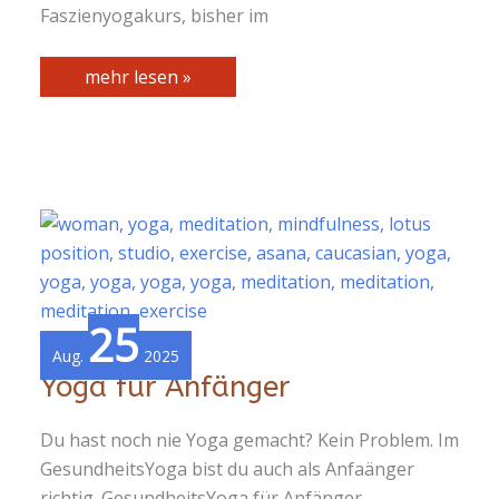
Faszienyogakurs, bisher im
Fasziengesundheit
mehr lesen »
Forschung
25
Aug.
2025
Yoga für Anfänger
Du hast noch nie Yoga gemacht? Kein Problem. Im
GesundheitsYoga bist du auch als Anfaänger
richtig. GesundheitsYoga für Anfänger