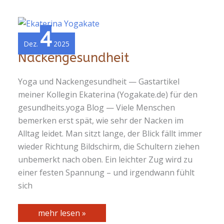
4
Dez.
2025
Nackengesundheit
Yoga und Nackengesundheit — Gastartikel
meiner Kollegin Ekaterina (Yogakate.de) für den
gesundheits.yoga Blog — Viele Menschen
bemerken erst spät, wie sehr der Nacken im
Alltag leidet. Man sitzt lange, der Blick fällt immer
wieder Richtung Bildschirm, die Schultern ziehen
unbemerkt nach oben. Ein leichter Zug wird zu
einer festen Spannung – und irgendwann fühlt
sich
Nackengesundheit
mehr lesen »