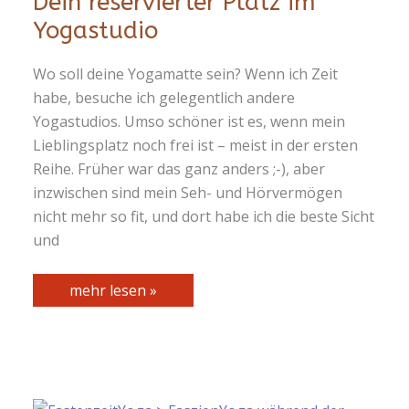
Dein reservierter Platz im
Yogastudio
Wo soll deine Yogamatte sein? Wenn ich Zeit
habe, besuche ich gelegentlich andere
Yogastudios. Umso schöner ist es, wenn mein
Lieblingsplatz noch frei ist – meist in der ersten
Reihe. Früher war das ganz anders ;-), aber
inzwischen sind mein Seh- und Hörvermögen
nicht mehr so fit, und dort habe ich die beste Sicht
und
Dein
mehr lesen »
reservierter
Platz
im
Yogastudio