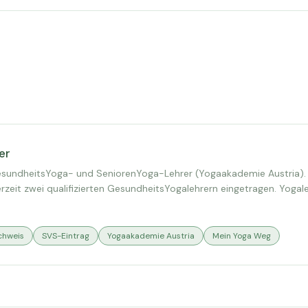
er
 GesundheitsYoga- und SeniorenYoga-Lehrer (Yogaakademie Austria).
erzeit zwei qualifizierten GesundheitsYogalehrern eingetragen. Yoga
chweis
SVS-Eintrag
Yogaakademie Austria
Mein Yoga Weg