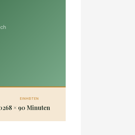
sch
EINHEITEN
026
8 × 90 Minuten