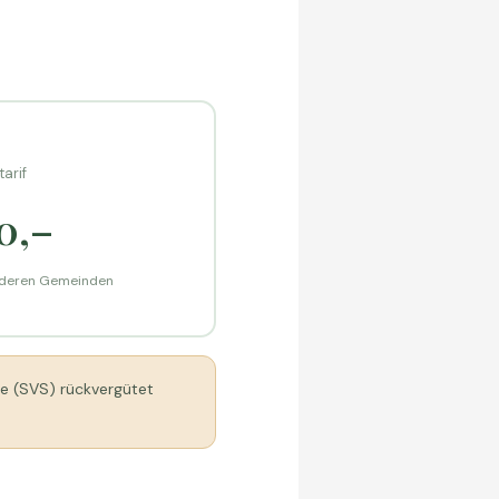
arif
0,–
anderen Gemeinden
se (SVS) rückvergütet