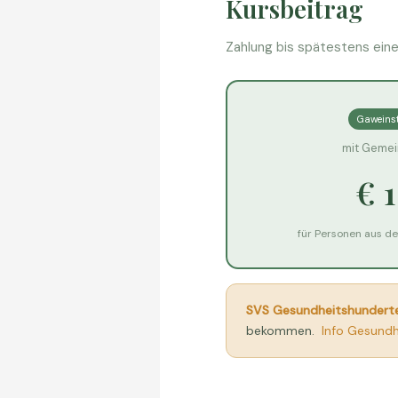
Kursbeitrag
Zahlung bis spätestens ein
Gaweinst
mit Geme
€ 
für Personen aus d
SVS Gesundheitshunderte
bekommen.
Info Gesund