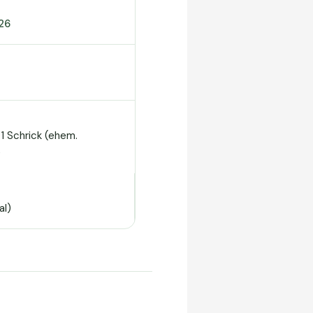
26
1 Schrick (ehem.
)
al)