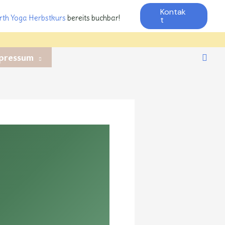
Kontak
rth Yoga Herbstkurs
bereits buchbar!
t
pressum
Such