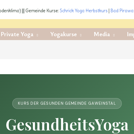
denklima) ||| Gemeinde Kurse:
Schrick Yoga
Herbstkurs
|
Bad Pirawa
Private Yoga
Yogakurse
Media
Im
KURS DER GESUNDEN GEMEINDE GAWEINSTAL
GesundheitsYoga