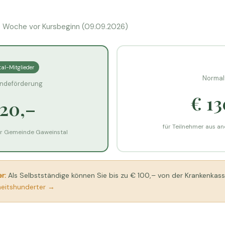
e Woche vor Kursbeginn (09.09.2026)
al-Mitglieder
Normalt
indeförderung
€ 13
120,–
für Teilnehmer aus 
er Gemeinde Gaweinstal
r:
Als Selbstständige können Sie bis zu € 100,– von der Krankenkas
heitshunderter →